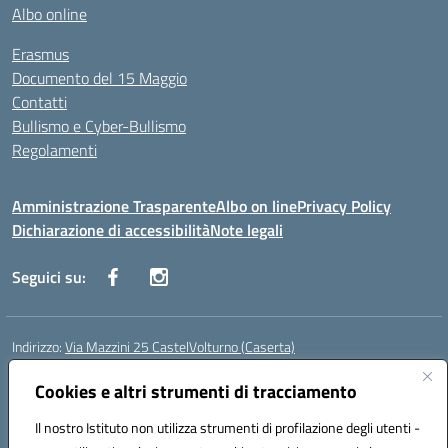
Albo online
Erasmus
Documento del 15 Maggio
Contatti
Bullismo e Cyber-Bullismo
Regolamenti
Amministrazione Trasparente
Albo on line
Privacy Policy
Dichiarazione di accessibilità
Note legali
Seguici su:
Indirizzo:
Via Mazzini 25 CastelVolturno (Caserta)
Centralino:
0823763675
Email:
ceis014005@istruzione.it
Posta elettronica certificata (PEC):
Cookies e altri strumenti di tracciamento
ceis014005@pec.istruzione.it
Codice fiscale: 93063510619
Il nostro Istituto non utilizza strumenti di profilazione degli utenti -
Codice meccanografico:
CEIS014005