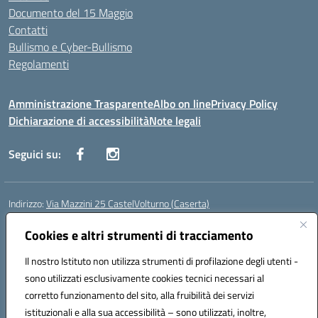
Documento del 15 Maggio
Contatti
Bullismo e Cyber-Bullismo
Regolamenti
Amministrazione Trasparente
Albo on line
Privacy Policy
Dichiarazione di accessibilità
Note legali
Seguici su:
Indirizzo:
Via Mazzini 25 CastelVolturno (Caserta)
Centralino:
0823763675
Email:
ceis014005@istruzione.it
Posta elettronica certificata (PEC):
Cookies e altri strumenti di tracciamento
ceis014005@pec.istruzione.it
Codice fiscale: 93063510619
Il nostro Istituto non utilizza strumenti di profilazione degli utenti -
Codice meccanografico:
CEIS014005
sono utilizzati esclusivamente cookies tecnici necessari al
Codice Indice delle Pubbliche Amministrazioni (IPA): istsc_ceis014005
corretto funzionamento del sito, alla fruibilità dei servizi
Codice unico di fatturazione (CUF): UOU8EW
istituzionali e alla sua accessibilità – sono utilizzati, inoltre,