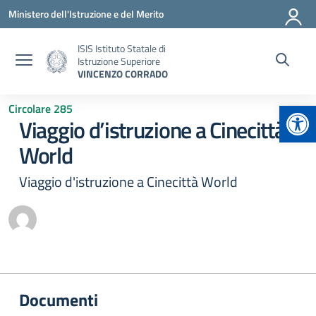
Vai ai contenuti
Vai al menu di navigazione
Vai al footer
Ministero dell'Istruzione e del Merito
ISIS Istituto Statale di
Istruzione Superiore
VINCENZO CORRADO
Apr
Circolare 285
Viaggio d’istruzione a Cinecittà
World
Viaggio d'istruzione a Cinecittà World
Documenti