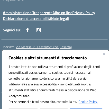
Amministrazione Trasparente
Albo on line
Privacy Policy
Dichiarazione di accessibilità
Note legali
Seguici su:
Indirizzo:
Via Mazzini 25 CastelVolturno (Caserta)
Centralino:
0823763675
Email:
ceis014005@istruzione.it
Posta elettronica certificata (PEC):
Cookies e altri strumenti di tracciamento
ceis014005@pec.istruzione.it
Codice fiscale: 93063510619
Il nostro Istituto non utilizza strumenti di profilazione degli utenti -
Codice meccanografico:
CEIS014005
sono utilizzati esclusivamente cookies tecnici necessari al
Codice Indice delle Pubbliche Amministrazioni (IPA): istsc_ceis014005
corretto funzionamento del sito, alla fruibilità dei servizi
Codice unico di fatturazione (CUF): UOU8EW
istituzionali e alla sua accessibilità – sono utilizzati, inoltre,
strumenti statistici anonimizzati messi a disposizione da Web
Analytics Italia.
Hosting & Powered by 3D Solution S.r.l.
Per saperne di più sul nostro sito, consulta la ns.
Cookie Policy.
Concept & Design by Designers Italia