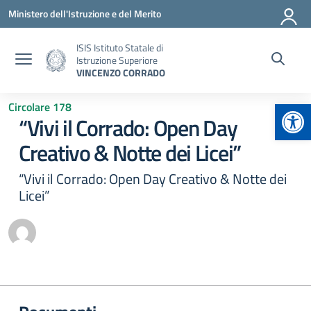
Vai ai contenuti
Vai al menu di navigazione
Vai al footer
Ministero dell'Istruzione e del Merito
ISIS Istituto Statale di
Istruzione Superiore
VINCENZO CORRADO
Apr
Circolare 178
“Vivi il Corrado: Open Day
Creativo & Notte dei Licei”
“Vivi il Corrado: Open Day Creativo & Notte dei
Licei”