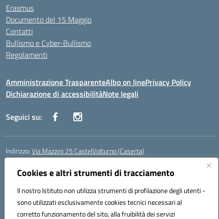
Erasmus
Documento del 15 Maggio
Contatti
Bullismo e Cyber-Bullismo
Regolamenti
Amministrazione Trasparente
Albo on line
Privacy Policy
Dichiarazione di accessibilità
Note legali
Seguici su:
Indirizzo:
Via Mazzini 25 CastelVolturno (Caserta)
Centralino:
0823763675
Email:
ceis014005@istruzione.it
Posta elettronica certificata (PEC):
Cookies e altri strumenti di tracciamento
ceis014005@pec.istruzione.it
Codice fiscale: 93063510619
Il nostro Istituto non utilizza strumenti di profilazione degli utenti -
Codice meccanografico:
CEIS014005
sono utilizzati esclusivamente cookies tecnici necessari al
Codice Indice delle Pubbliche Amministrazioni (IPA): istsc_ceis014005
corretto funzionamento del sito, alla fruibilità dei servizi