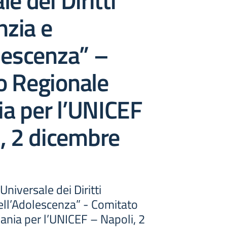
e dei Diritti
nzia e
lescenza” –
o Regionale
a per l’UNICEF
, 2 dicembre
Universale dei Diritti
dell’Adolescenza” - Comitato
nia per l’UNICEF – Napoli, 2