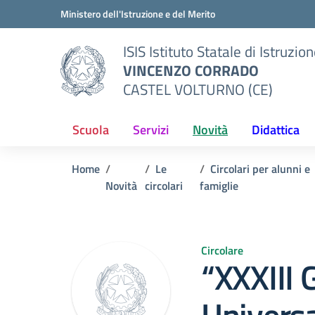
Vai ai contenuti
Vai al menu di navigazione
Vai al footer
Ministero dell'Istruzione e del Merito
ISIS Istituto Statale di Istruzio
VINCENZO CORRADO
CASTEL VOLTURNO (CE)
Scuola
Servizi
Novità
Didattica
Home
Le
Circolari per alunni e
Novità
circolari
famiglie
Circolare
“XXXIII 