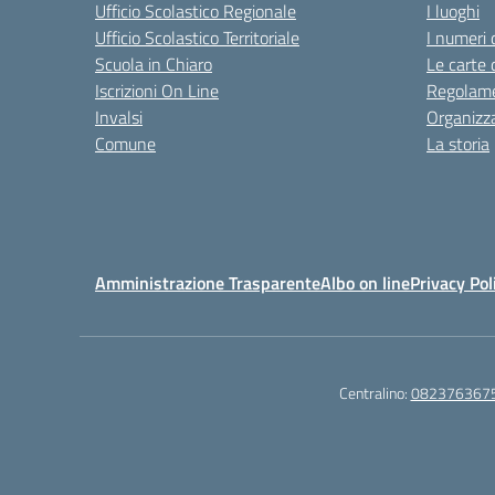
Ufficio Scolastico Regionale
I luoghi
Ufficio Scolastico Territoriale
I numeri 
Scuola in Chiaro
Le carte 
Iscrizioni On Line
Regolame
Invalsi
Organizz
Comune
La storia
Amministrazione Trasparente
Albo on line
Privacy Pol
Centralino:
082376367