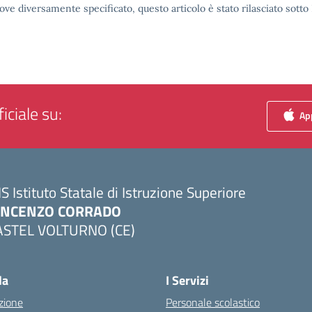
ove diversamente specificato, questo articolo è stato rilasciato sott
iciale su:
App
IS Istituto Statale di Istruzione Superiore
INCENZO CORRADO
ASTEL VOLTURNO (CE)
Visita la pagina iniziale della scuola
la
I Servizi
zione
Personale scolastico