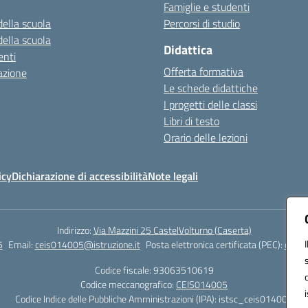
Famiglie e studenti
della scuola
Percorsi di studio
della scuola
Didattica
nti
Offerta formativa
azione
Le schede didattiche
I progetti delle classi
Libri di testo
Orario delle lezioni
icy
Dichiarazione di accessibilità
Note legali
Indirizzo:
Via Mazzini 25 CastelVolturno (Caserta)
5
Email:
ceis014005@istruzione.it
Posta elettronica certificata (PEC):
ceis0
Codice fiscale: 93063510619
Codice meccanografico:
CEIS014005
Codice Indice delle Pubbliche Amministrazioni (IPA): istsc_ceis014005