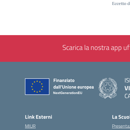
Eccetto d
Scarica la nostra app uff
IS
V
C
— 
Link Esterni
La Scuo
MIUR
Presenta