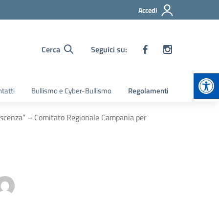
Accedi
Cerca
Seguici su:
Apr
tatti
Bullismo e Cyber-Bullismo
Regolamenti
dolescenza” – Comitato Regionale Campania per