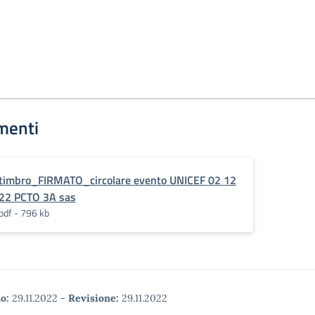
menti
timbro_FIRMATO_circolare evento UNICEF 02 12
22 PCTO 3A sas
pdf - 796 kb
o:
29.11.2022
-
Revisione:
29.11.2022