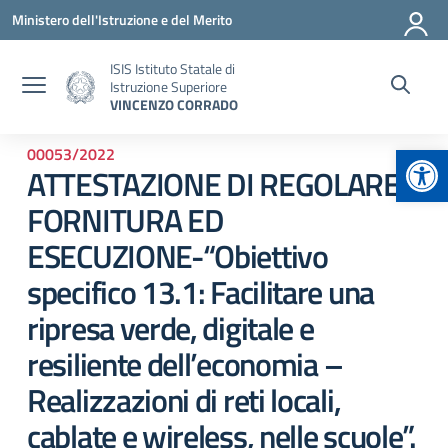
Vai ai contenuti
Vai al menu di navigazione
Vai al footer
Ministero dell'Istruzione e del Merito
ISIS Istituto Statale di
Istruzione Superiore
VINCENZO CORRADO
Apr
00053/2022
ATTESTAZIONE DI REGOLARE
FORNITURA ED
ESECUZIONE-“Obiettivo
specifico 13.1: Facilitare una
ripresa verde, digitale e
resiliente dell’economia –
Realizzazioni di reti locali,
cablate e wireless, nelle scuole”.