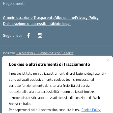
Regolamenti
Amministrazione Trasparente
Albo on line
Privacy Policy
Dichiarazione di accessibilità
Note legali
Seguici su:
Indirizzo:
Via Mazzini 25 CastelVolturno (Caserta)
Centralino:
0823763675
Email:
ceis014005@istruzione.it
Posta elettronica certificata (PEC):
Cookies e altri strumenti di tracciamento
ceis014005@pec.istruzione.it
Codice fiscale: 93063510619
Il nostro Istituto non utilizza strumenti di profilazione degli utenti -
Codice meccanografico:
CEIS014005
sono utilizzati esclusivamente cookies tecnici necessari al
Codice Indice delle Pubbliche Amministrazioni (IPA): istsc_ceis014005
corretto funzionamento del sito, alla fruibilità dei servizi
Codice unico di fatturazione (CUF): UOU8EW
istituzionali e alla sua accessibilità – sono utilizzati, inoltre,
strumenti statistici anonimizzati messi a disposizione da Web
Analytics Italia.
Hosting & Powered by 3D Solution S.r.l.
Per saperne di più sul nostro sito, consulta la ns.
Cookie Policy.