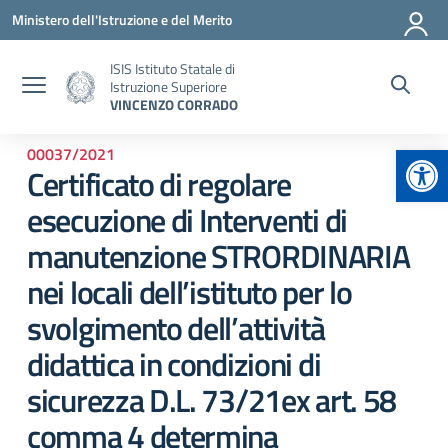
Vai ai contenuti
Vai al menu di navigazione
Vai al footer
Ministero dell'Istruzione e del Merito
ISIS Istituto Statale di
Istruzione Superiore
VINCENZO CORRADO
Apr
00037/2021
Certificato di regolare
esecuzione di Interventi di
manutenzione STRORDINARIA
nei locali dell’istituto per lo
svolgimento dell’attività
didattica in condizioni di
sicurezza D.L. 73/21ex art. 58
comma 4 determina