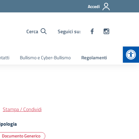
Accedi
Cerca
Seguici su:
Apr
tatti
Bullismo e Cyber-Bullismo
Regolamenti
Stampa / Condividi
ipologia
Documento Generico