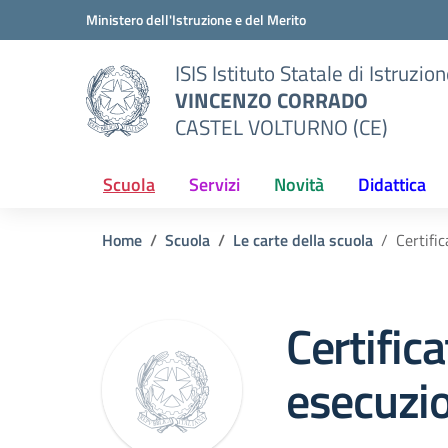
Vai ai contenuti
Vai al menu di navigazione
Vai al footer
Ministero dell'Istruzione e del Merito
ISIS Istituto Statale di Istruzio
VINCENZO CORRADO
CASTEL VOLTURNO (CE)
Scuola
Servizi
Novità
Didattica
Home
Scuola
Le carte della scuola
Certifi
Certific
esecuzio