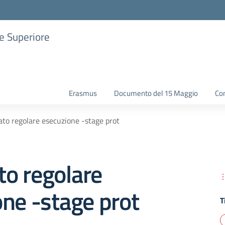
ne Superiore
Erasmus
Documento del 15 Maggio
Con
cato regolare esecuzione -stage prot
ato regolare
ne -stage prot
T