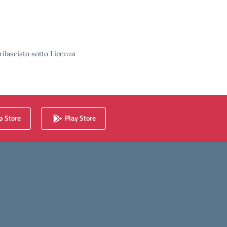
rilasciato sotto Licenza
 Store
Play Store