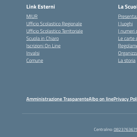
Link Esterni
La Scuo
MIUR
Presenta
Ufficio Scolastico Regionale
I luoghi
Ufficio Scolastico Territoriale
I numeri 
Scuola in Chiaro
Le carte 
Iscrizioni On Line
Regolame
Invalsi
Organizz
Comune
La storia
Amministrazione Trasparente
Albo on line
Privacy Pol
Centralino:
082376367