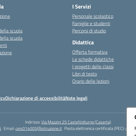
la
I Servizi
zione
Personale scolastico
Famiglie e studenti
della scuola
Percorsi di studio
della scuola
Didattica
nti
Offerta formativa
azione
Le schede didattiche
I progetti delle classi
Libri di testo
Orario delle lezioni
icy
Dichiarazione di accessibilità
Note legali
Indirizzo:
Via Mazzini 25 CastelVolturno (Caserta)
5
Email:
ceis014005@istruzione.it
Posta elettronica certificata (PEC):
ceis0