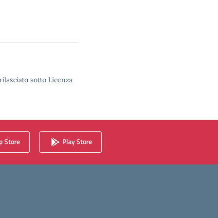
rilasciato sotto Licenza
 Store
Play Store