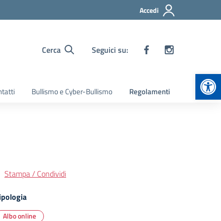
Accedi
Cerca
Seguici su:
Apr
tatti
Bullismo e Cyber-Bullismo
Regolamenti
Stampa / Condividi
ipologia
Albo online