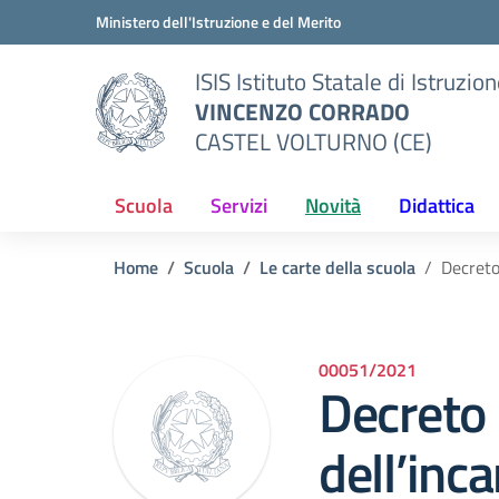
Vai ai contenuti
Vai al menu di navigazione
Vai al footer
Ministero dell'Istruzione e del Merito
ISIS Istituto Statale di Istruzio
VINCENZO CORRADO
CASTEL VOLTURNO (CE)
Scuola
Servizi
Novità
Didattica
Home
Scuola
Le carte della scuola
Decreto
00051/2021
Decreto 
dell’inc