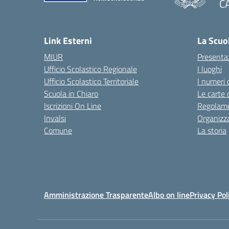
C
— 
Link Esterni
La Scuo
MIUR
Presenta
Ufficio Scolastico Regionale
I luoghi
Ufficio Scolastico Territoriale
I numeri 
Scuola in Chiaro
Le carte 
Iscrizioni On Line
Regolame
Invalsi
Organizz
Comune
La storia
Amministrazione Trasparente
Albo on line
Privacy Pol