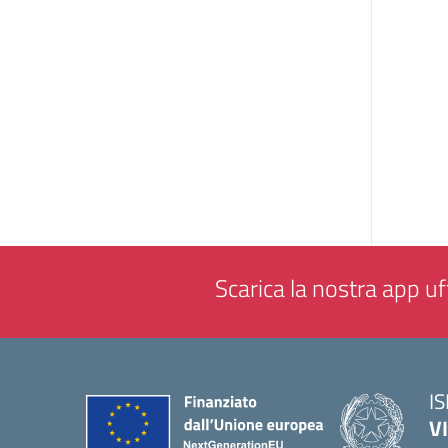
Scarica la nostra app uff
IS
V