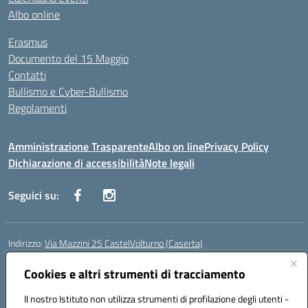
Albo online
Erasmus
Documento del 15 Maggio
Contatti
Bullismo e Cyber-Bullismo
Regolamenti
Amministrazione Trasparente
Albo on line
Privacy Policy
Dichiarazione di accessibilità
Note legali
Seguici su:
Indirizzo:
Via Mazzini 25 CastelVolturno (Caserta)
Centralino:
0823763675
Email:
ceis014005@istruzione.it
Posta elettronica certificata (PEC):
Cookies e altri strumenti di tracciamento
ceis014005@pec.istruzione.it
Codice fiscale: 93063510619
Il nostro Istituto non utilizza strumenti di profilazione degli utenti -