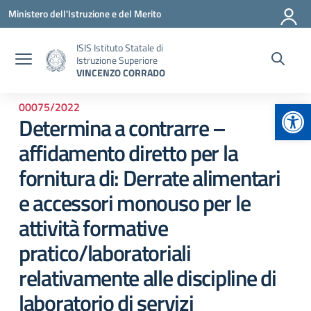
Vai ai contenuti
Vai al menu di navigazione
Vai al footer
Ministero dell'Istruzione e del Merito
ISIS Istituto Statale di
Istruzione Superiore
VINCENZO CORRADO
Apr
00075/2022
Determina a contrarre –
affidamento diretto per la
fornitura di: Derrate alimentari
e accessori monouso per le
attività formative
pratico/laboratoriali
relativamente alle discipline di
laboratorio di servizi