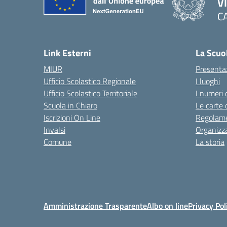
V
C
— 
Link Esterni
La Scuo
MIUR
Presenta
Ufficio Scolastico Regionale
I luoghi
Ufficio Scolastico Territoriale
I numeri 
Scuola in Chiaro
Le carte 
Iscrizioni On Line
Regolame
Invalsi
Organizz
Comune
La storia
Amministrazione Trasparente
Albo on line
Privacy Pol