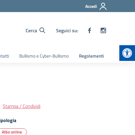
Accedi
Cerca
Seguici su:
Apr
tatti
Bullismo e Cyber-Bullismo
Regolamenti
Stampa / Condividi
ipologia
Albo online