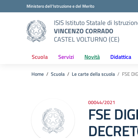
Vai ai contenuti
Vai al menu di navigazione
Vai al footer
Ministero dell'Istruzione e del Merito
ISIS Istituto Statale di Istruzio
VINCENZO CORRADO
CASTEL VOLTURNO (CE)
Scuola
Servizi
Novità
Didattica
Home
Scuola
Le carte della scuola
FSE DI
00044/2021
FSE DIG
DECRET