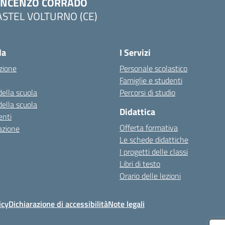
INCENZO CORRADO
ASTEL VOLTURNO (CE)
Visita la pagina iniziale della scuola
la
I Servizi
zione
Personale scolastico
Famiglie e studenti
della scuola
Percorsi di studio
della scuola
Didattica
nti
Offerta formativa
azione
Le schede didattiche
I progetti delle classi
Libri di testo
Orario delle lezioni
icy
Dichiarazione di accessibilità
Note legali