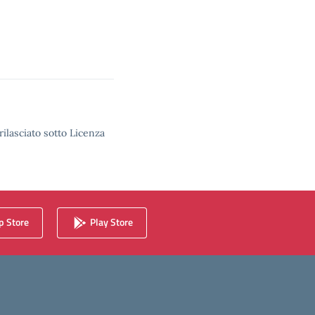
rilasciato sotto Licenza
 Store
Play Store