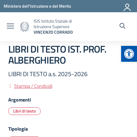
Vai ai contenuti
Vai al menu di navigazione
Vai al footer
Ministero dell'Istruzione e del Merito
ISIS Istituto Statale di
Istruzione Superiore
VINCENZO CORRADO
Apr
LIBRI DI TESTO IST. PROF.
ALBERGHIERO
LIBRI DI TESTO a.s. 2025-2026
Stampa / Condividi
Argomenti
Libri di testo
Tipologia