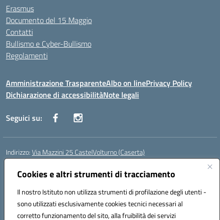
Erasmus
Documento del 15 Maggio
Contatti
Bullismo e Cyber-Bullismo
Regolamenti
Amministrazione Trasparente
Albo on line
Privacy Policy
Dichiarazione di accessibilità
Note legali
Seguici su:
Indirizzo:
Via Mazzini 25 CastelVolturno (Caserta)
Centralino:
0823763675
Email:
ceis014005@istruzione.it
Posta elettronica certificata (PEC):
Cookies e altri strumenti di tracciamento
ceis014005@pec.istruzione.it
Codice fiscale: 93063510619
Il nostro Istituto non utilizza strumenti di profilazione degli utenti -
Codice meccanografico:
CEIS014005
sono utilizzati esclusivamente cookies tecnici necessari al
Codice Indice delle Pubbliche Amministrazioni (IPA): istsc_ceis014005
corretto funzionamento del sito, alla fruibilità dei servizi