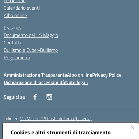
Le circolari
Calendario eventi
Albo online
Erasmus
Documento del 15 Maggio
Contatti
Bullismo e Cyber-Bullismo
Regolamenti
Amministrazione Trasparente
Albo on line
Privacy Policy
Dichiarazione di accessibilità
Note legali
Seguici su:
Indirizzo:
Via Mazzini 25 CastelVolturno (Caserta)
Centralino:
0823763675
Email:
ceis014005@istruzione.it
Posta elettronica certificata (PEC):
Cookies e altri strumenti di tracciamento
ceis014005@pec.istruzione.it