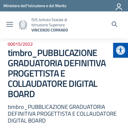
Vai ai contenuti
Vai al menu di navigazione
Vai al footer
Ministero dell'Istruzione e del Merito
ISIS Istituto Statale di
Istruzione Superiore
VINCENZO CORRADO
Apr
00015/2022
timbro_PUBBLICAZIONE
GRADUATORIA DEFINITIVA
PROGETTISTA E
COLLAUDATORE DIGITAL
BOARD
timbro_PUBBLICAZIONE GRADUATORIA
DEFINITIVA PROGETTISTA E COLLAUDATORE
DIGITAL BOARD