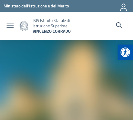
Vai ai contenuti
Vai al menu di navigazione
Vai al footer
Ministero dell'Istruzione e del Merito
ISIS Istituto Statale di
Istruzione Superiore
VINCENZO CORRADO
Apr