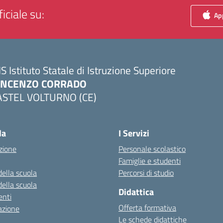
iciale su:
App
IS Istituto Statale di Istruzione Superiore
INCENZO CORRADO
ASTEL VOLTURNO (CE)
Visita la pagina iniziale della scuola
la
I Servizi
zione
Personale scolastico
Famiglie e studenti
della scuola
Percorsi di studio
della scuola
Didattica
nti
Offerta formativa
azione
Le schede didattiche