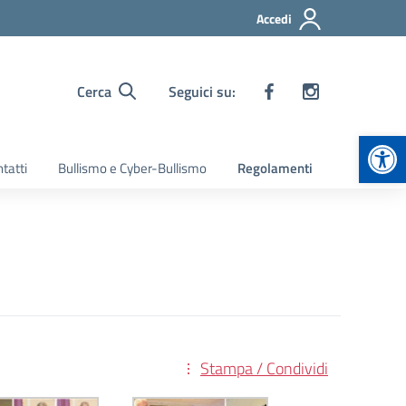
Accedi
Cerca
Seguici su:
Apr
tatti
Bullismo e Cyber-Bullismo
Regolamenti
Stampa / Condividi