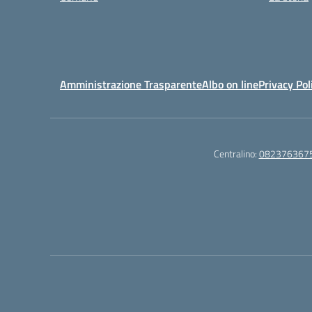
Amministrazione Trasparente
Albo on line
Privacy Pol
Centralino:
082376367