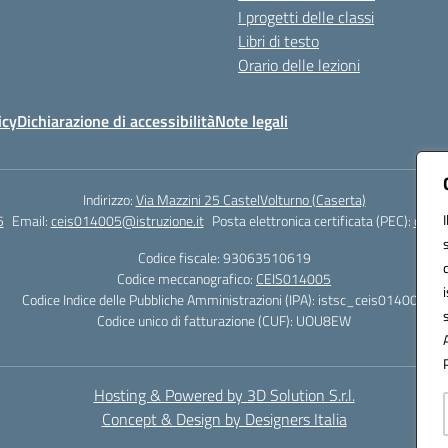
I progetti delle classi
Libri di testo
Orario delle lezioni
icy
Dichiarazione di accessibilità
Note legali
Indirizzo:
Via Mazzini 25 CastelVolturno (Caserta)
5
Email:
ceis014005@istruzione.it
Posta elettronica certificata (PEC):
ceis0
Codice fiscale: 93063510619
Codice meccanografico:
CEIS014005
Codice Indice delle Pubbliche Amministrazioni (IPA): istsc_ceis014005
Codice unico di fatturazione (CUF): UOU8EW
Hosting & Powered by 3D Solution S.r.l.
Concept & Design by Designers Italia