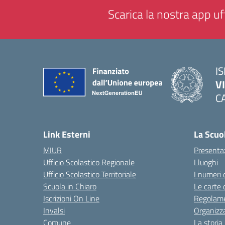
Scarica la nostra app uff
IS
V
C
— 
Link Esterni
La Scuo
MIUR
Presenta
Ufficio Scolastico Regionale
I luoghi
Ufficio Scolastico Territoriale
I numeri 
Scuola in Chiaro
Le carte 
Iscrizioni On Line
Regolame
Invalsi
Organizz
Comune
La storia