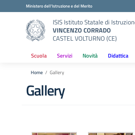
Vai ai contenuti
Vai al menu di navigazione
Vai al footer
Ministero dell'Istruzione e del Merito
ISIS Istituto Statale di Istruzio
VINCENZO CORRADO
CASTEL VOLTURNO (CE)
Scuola
Servizi
Novità
Didattica
Home
Gallery
Gallery