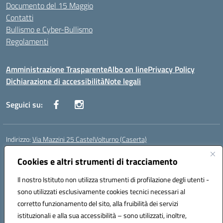
Documento del 15 Maggio
Contatti
Bullismo e Cyber-Bullismo
Regolamenti
Amministrazione Trasparente
Albo on line
Privacy Policy
Dichiarazione di accessibilità
Note legali
Seguici su:
Indirizzo:
Via Mazzini 25 CastelVolturno (Caserta)
Centralino:
0823763675
Email:
ceis014005@istruzione.it
Posta elettronica certificata (PEC):
Cookies e altri strumenti di tracciamento
ceis014005@pec.istruzione.it
Codice fiscale: 93063510619
Il nostro Istituto non utilizza strumenti di profilazione degli utenti -
Codice meccanografico:
CEIS014005
sono utilizzati esclusivamente cookies tecnici necessari al
Codice Indice delle Pubbliche Amministrazioni (IPA): istsc_ceis014005
corretto funzionamento del sito, alla fruibilità dei servizi
Codice unico di fatturazione (CUF): UOU8EW
istituzionali e alla sua accessibilità – sono utilizzati, inoltre,