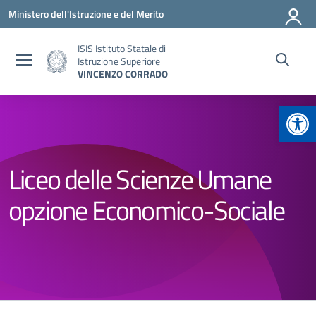
Vai ai contenuti
Vai al menu di navigazione
Vai al footer
Ministero dell'Istruzione e del Merito
ISIS Istituto Statale di
Istruzione Superiore
VINCENZO CORRADO
Apr
Liceo delle Scienze Umane
opzione Economico-Sociale