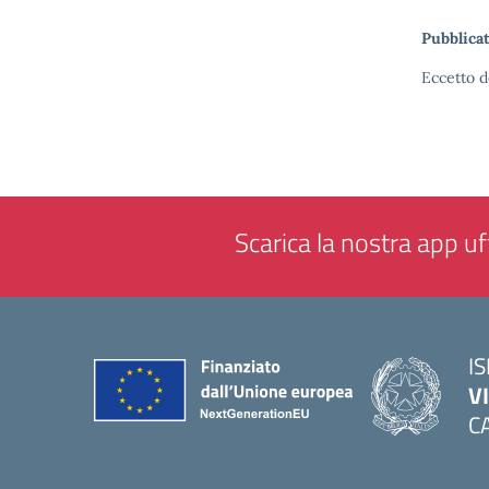
Pubblicat
Eccetto d
Scarica la nostra app uff
IS
V
C
— 