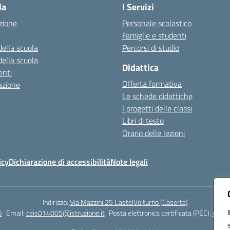
la
I Servizi
zione
Personale scolastico
Famiglie e studenti
della scuola
Percorsi di studio
della scuola
Didattica
nti
Offerta formativa
azione
Le schede didattiche
I progetti delle classi
Libri di testo
Orario delle lezioni
icy
Dichiarazione di accessibilità
Note legali
Indirizzo:
Via Mazzini 25 CastelVolturno (Caserta)
5
Email:
ceis014005@istruzione.it
Posta elettronica certificata (PEC):
ceis0