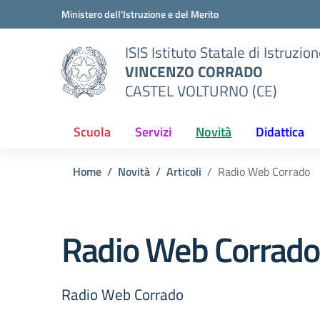
Vai ai contenuti
Vai al menu di navigazione
Vai al footer
Ministero dell'Istruzione e del Merito
ISIS Istituto Statale di Istruzio
VINCENZO CORRADO
CASTEL VOLTURNO (CE)
Scuola
Servizi
Novità
Didattica
Home
Novità
Articoli
Radio Web Corrado
Radio Web Corrado
Radio Web Corrado