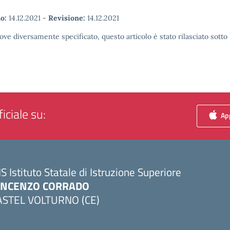
o:
14.12.2021
-
Revisione:
14.12.2021
ove diversamente specificato, questo articolo è stato rilasciato sott
iciale su:
App
IS Istituto Statale di Istruzione Superiore
INCENZO CORRADO
ASTEL VOLTURNO (CE)
Visita la pagina iniziale della scuola