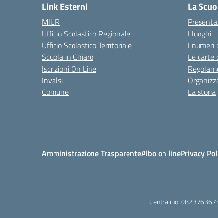
Link Esterni
La Scuo
MIUR
Presenta
Ufficio Scolastico Regionale
I luoghi
Ufficio Scolastico Territoriale
I numeri 
Scuola in Chiaro
Le carte 
Iscrizioni On Line
Regolame
Invalsi
Organizz
Comune
La storia
Amministrazione Trasparente
Albo on line
Privacy Pol
Centralino:
082376367