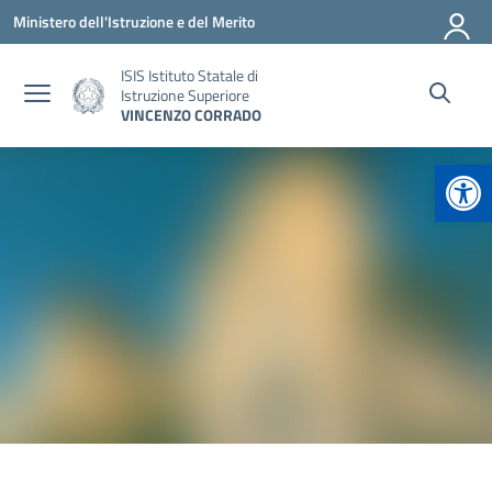
Vai ai contenuti
Vai al menu di navigazione
Vai al footer
Ministero dell'Istruzione e del Merito
ISIS Istituto Statale di
Istruzione Superiore
VINCENZO CORRADO
Apr