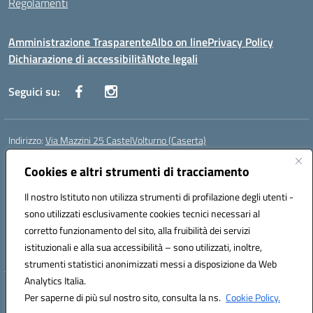
Regolamenti
Amministrazione Trasparente
Albo on line
Privacy Policy
Dichiarazione di accessibilità
Note legali
Seguici su:
Indirizzo:
Via Mazzini 25 CastelVolturno (Caserta)
Centralino:
0823763675
Email:
ceis014005@istruzione.it
Posta elettronica certificata (PEC):
Cookies e altri strumenti di tracciamento
ceis014005@pec.istruzione.it
Codice fiscale: 93063510619
Il nostro Istituto non utilizza strumenti di profilazione degli utenti -
Codice meccanografico:
CEIS014005
sono utilizzati esclusivamente cookies tecnici necessari al
Codice Indice delle Pubbliche Amministrazioni (IPA): istsc_ceis014005
corretto funzionamento del sito, alla fruibilità dei servizi
Codice unico di fatturazione (CUF): UOU8EW
istituzionali e alla sua accessibilità – sono utilizzati, inoltre,
strumenti statistici anonimizzati messi a disposizione da Web
Analytics Italia.
Hosting & Powered by 3D Solution S.r.l.
Per saperne di più sul nostro sito, consulta la ns.
Cookie Policy.
Concept & Design by Designers Italia