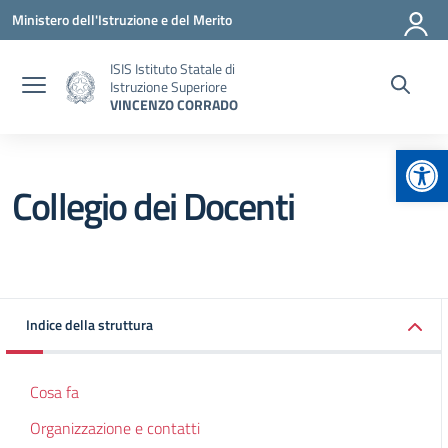
Vai ai contenuti
Vai al menu di navigazione
Vai al footer
Ministero dell'Istruzione e del Merito
ISIS Istituto Statale di
Istruzione Superiore
VINCENZO CORRADO
Apr
Collegio dei Docenti
Indice della struttura
Cosa fa
Organizzazione e contatti