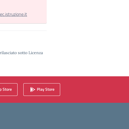
.istruzione.it
rilasciato sotto Licenza
 Store
Play Store