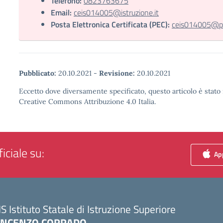
Telefono:
0823763675
Email:
ceis014005@istruzione.it
Posta Elettronica Certificata (PEC):
ceis014005@pec
Pubblicato:
20.10.2021
-
Revisione:
20.10.2021
Eccetto dove diversamente specificato, questo articolo è stato 
Creative Commons Attribuzione 4.0 Italia.
iciale su:
App
IS Istituto Statale di Istruzione Superiore
INCENZO CORRADO