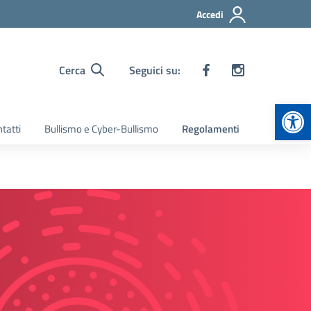
Accedi
Cerca
Seguici su:
Apr
tatti
Bullismo e Cyber-Bullismo
Regolamenti