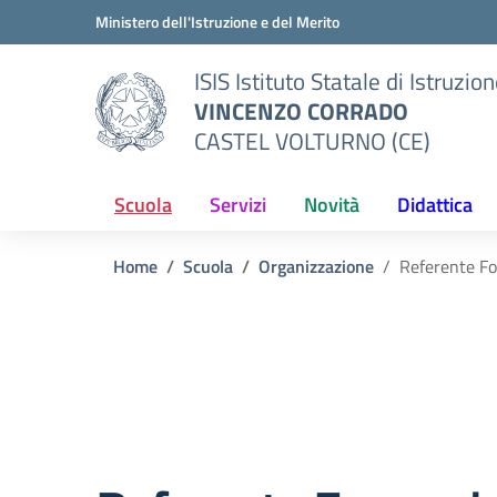
Vai ai contenuti
Vai al menu di navigazione
Vai al footer
Ministero dell'Istruzione e del Merito
ISIS Istituto Statale di Istruzio
VINCENZO CORRADO
CASTEL VOLTURNO (CE)
Scuola
Servizi
Novità
Didattica
Home
Scuola
Organizzazione
Referente F