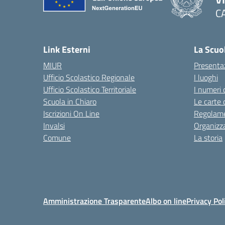
C
— 
Link Esterni
La Scuo
MIUR
Presenta
Ufficio Scolastico Regionale
I luoghi
Ufficio Scolastico Territoriale
I numeri 
Scuola in Chiaro
Le carte 
Iscrizioni On Line
Regolame
Invalsi
Organizz
Comune
La storia
Amministrazione Trasparente
Albo on line
Privacy Pol