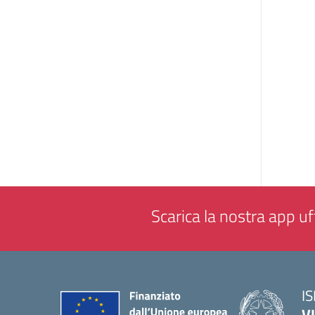
Scarica la nostra app uff
IS
V