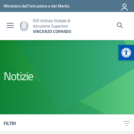
Vai ai contenuti
Vai al menu di navigazione
Vai al footer
Ministero dell'Istruzione e del Merito
ISIS Istituto Statale di
Istruzione Superiore
VINCENZO CORRADO
Apr
Notizie
FILTRI