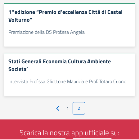
1°edizione “Premio d’eccellenza Città di Castel
Volturno”
Premiazione della DS Prof.ssa Angela
Stati Generali Economia Cultura Ambiente
Societa’
Intervista Prof.ssa Gliottone Maurizia e Prof. Totaro Cuono
1
2
Pagina precedente
Scarica la nostra app ufficiale su: