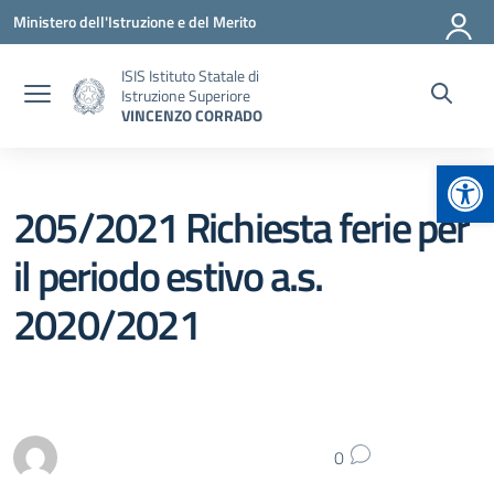
Vai ai contenuti
Vai al menu di navigazione
Vai al footer
Ministero dell'Istruzione e del Merito
ISIS Istituto Statale di
Istruzione Superiore
VINCENZO CORRADO
Apr
205/2021 Richiesta ferie per
il periodo estivo a.s.
2020/2021
0