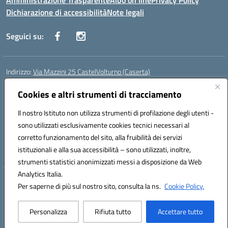
Amministrazione Trasparente
Albo on line
Privacy Policy
Dichiarazione di accessibilità
Note legali
Seguici su:
Indirizzo:
Via Mazzini 25 CastelVolturno (Caserta)
Centralino:
0823763675
Email:
ceis014005@istruzione.it
Posta elettronica certificata (PEC):
Cookies e altri strumenti di tracciamento
ceis014005@pec.istruzione.it
Codice fiscale: 93063510619
Il nostro Istituto non utilizza strumenti di profilazione degli utenti -
Codice meccanografico:
CEIS014005
sono utilizzati esclusivamente cookies tecnici necessari al
Codice Indice delle Pubbliche Amministrazioni (IPA): istsc_ceis014005
corretto funzionamento del sito, alla fruibilità dei servizi
Codice unico di fatturazione (CUF): UOU8EW
istituzionali e alla sua accessibilità – sono utilizzati, inoltre,
strumenti statistici anonimizzati messi a disposizione da Web
Analytics Italia.
Hosting & Powered by 3D Solution S.r.l.
Per saperne di più sul nostro sito, consulta la ns.
Cookie Policy.
Concept & Design by Designers Italia
Personalizza
Rifiuta tutto
Accettare tutto