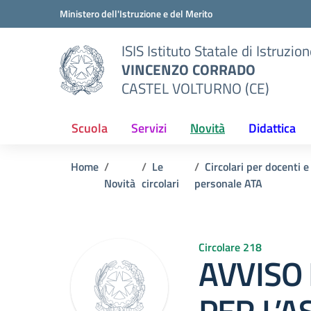
Vai ai contenuti
Vai al menu di navigazione
Vai al footer
Ministero dell'Istruzione e del Merito
ISIS Istituto Statale di Istruzio
VINCENZO CORRADO
CASTEL VOLTURNO (CE)
Scuola
Servizi
Novità
Didattica
Home
Le
Circolari per docenti e
Novità
circolari
personale ATA
Circolare 218
AVVISO 