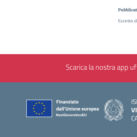
Pubblicat
Eccetto d
Scarica la nostra app uff
IS
V
C
— 