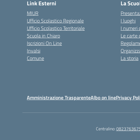
Link Esterni
La Scuo
MIUR
Presenta
Ufficio Scolastico Regionale
I luoghi
Ufficio Scolastico Territoriale
I numeri 
Scuola in Chiaro
Le carte 
Iscrizioni On Line
Regolame
Invalsi
Organizz
Comune
La storia
Amministrazione Trasparente
Albo on line
Privacy Pol
Centralino:
082376367