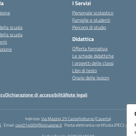
la
I Servizi
zione
Personale scolastico
Famiglie e studenti
della scuola
Percorsi di studio
della scuola
Didattica
nti
Offerta formativa
azione
Le schede didattiche
I progetti delle classi
Libri di testo
Orario delle lezioni
icy
Dichiarazione di accessibilità
Note legali
Indirizzo:
Via Mazzini 25 CastelVolturno (Caserta)
5
Email:
ceis014005@istruzione.it
Posta elettronica certificata (PEC):
ceis0