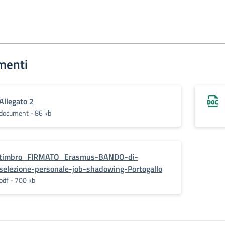
menti
Allegato 2
document - 86 kb
timbro_FIRMATO_Erasmus-BANDO-di-
selezione-personale-job-shadowing-Portogallo
pdf - 700 kb