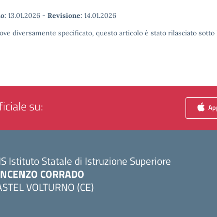
o:
13.01.2026
-
Revisione:
14.01.2026
ove diversamente specificato, questo articolo è stato rilasciato sott
iciale su:
App
IS Istituto Statale di Istruzione Superiore
INCENZO CORRADO
ASTEL VOLTURNO (CE)
Visita la pagina iniziale della scuola