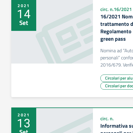
2021
14
circ. n.16/2021
16/2021 Nomin
Set
trattamento d
Regolamento 
green pass
Nomina ad “Autor
personali” conf
2016/679. Verifi
Circolari per al
Circolari per do
2021
13
circ. n.
Informativa s
Set