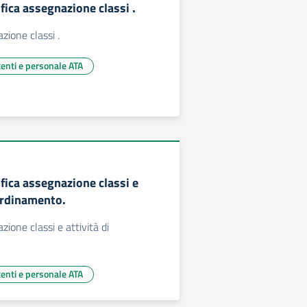
fica assegnazione classi .
zione classi .
centi e personale ATA
fica assegnazione classi e
oordinamento.
zione classi e attività di
centi e personale ATA