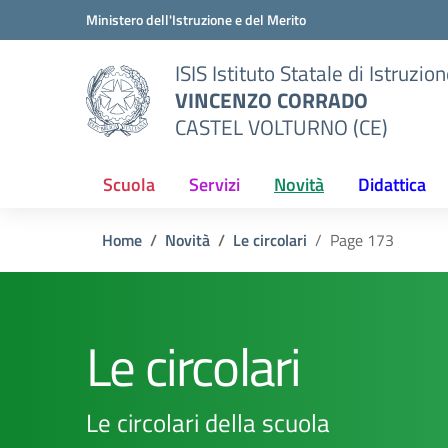
Vai ai contenuti
Vai al menu di navigazione
Vai al footer
Ministero dell'Istruzione e del Merito
ISIS Istituto Statale di Istruzio
VINCENZO CORRADO
CASTEL VOLTURNO (CE)
Scuola
Servizi
Novità
Didattica
Home
Novità
Le circolari
Page 173
Le circolari
Le circolari della scuola