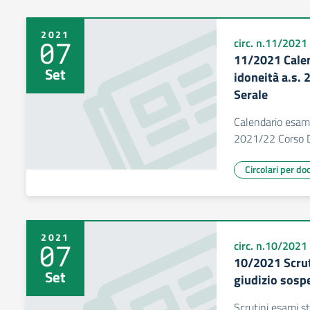
2021
07
circ. n.11/2021
11/2021 Calen
Set
idoneità a.s.
Serale
Calendario esami 
2021/22 Corso D
Circolari per do
2021
07
circ. n.10/2021
10/2021 Scrut
Set
giudizio sosp
Scrutini esami s