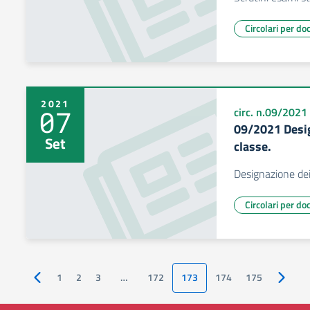
Circolari per do
2021
07
circ. n.09/2021
09/2021 Desig
Set
classe.
Designazione dei 
Circolari per do
1
2
3
…
172
173
174
175
Pagina precedente
Pagina